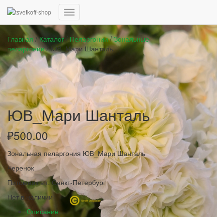
Переключить
навигацию
Главная
/
Каталог
/
Пеларгонии
/
Зональные
пеларгонии
/ ЮВ_Мари Шанталь
ЮВ_Мари Шанталь
₽
500.00
Зональная пеларгония
ЮВ_Мари Шанталь
Черенок
Питомник в г. Санкт-Петербург
Нет в наличии
Описание