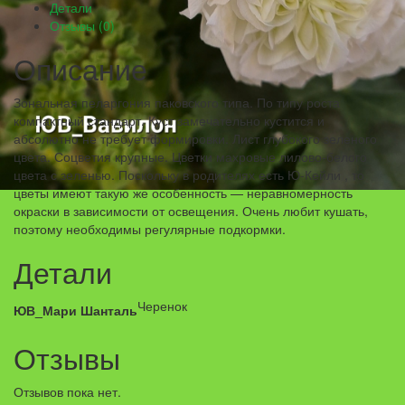
Детали
Отзывы (0)
Описание
Зональная пеларгония паковского типа. По типу роста
компактный стандарт. Куст замечательно кустится и
абсолютно не требует формировки. Лист глубокого зеленого
цвета. Соцветия крупные. Цветки махровые лилово-белого
цвета с зеленью. Поскольку в родителях есть Ю-Кейли , то
цветы имеют такую же особенность — неравномерность
окраски в зависимости от освещения.
Очень любит кушать,
поэтому необходимы регулярные подкормки.
Детали
Черенок
ЮВ_Мари Шанталь
Отзывы
Отзывов пока нет.